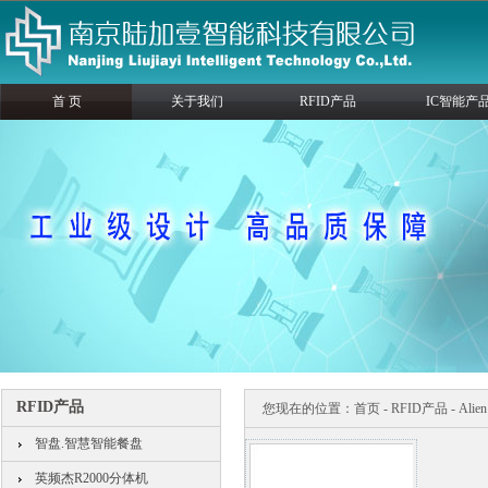
首 页
关于我们
RFID产品
IC智能产
RFID产品
您现在的位置：
首页
-
RFID产品
-
Ali
智盘.智慧智能餐盘
英频杰R2000分体机