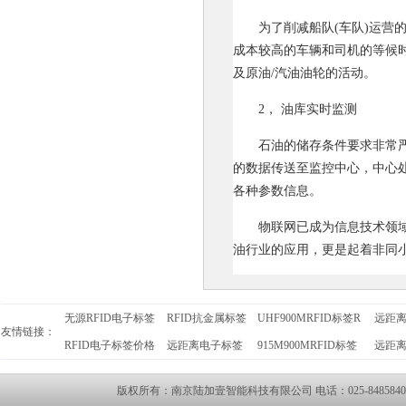
为了削减船队(车队)运营
成本较高的车辆和司机的等候时
及原油/汽油油轮的活动。
2， 油库实时监测
石油的储存条件要求非常
的数据传送至监控中心，中心
各种参数信息。
物联网已成为信息技术领
油行业的应用，更是起着非同
无源RFID电子标签
RFID抗金属标签
UHF900MRFID标签R
远距
友情链接：
RFID电子标签价格
远距离电子标签
915M900MRFID标签
远距
版权所有：南京陆加壹智能科技有限公司 电话：025-84858400 传